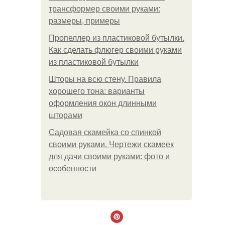
трансформер своими руками:
размеры, примеры
Пропеллер из пластиковой бутылки.
Как сделать флюгер своими руками
из пластиковой бутылки
Шторы на всю стену. Правила
хорошего тона: варианты
оформления окон длинными
шторами
Садовая скамейка со спинкой
своими руками. Чертежи скамеек
для дачи своими руками: фото и
особенности