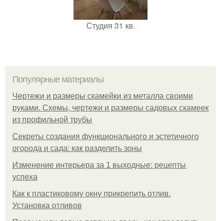
Студия 31 кв.
Популярные материалы
Чертежи и размеры скамейки из металла своими
руками. Схемы, чертежи и размеры садовых скамеек
из профильной трубы
Секреты создания функционального и эстетичного
огорода и сада: как разделить зоны
Изменение интерьера за 1 выходные: рецепты
успеха
Как к пластиковому окну прикрепить отлив.
Установка отливов