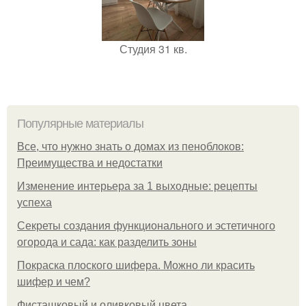
Студия 31 кв.
Популярные материалы
Все, что нужно знать о домах из пеноблоков:
Преимущества и недостатки
Изменение интерьера за 1 выходные: рецепты
успеха
Секреты создания функционального и эстетичного
огорода и сада: как разделить зоны
Покраска плоского шифера. Можно ли красить
шифер и чем?
Фисташковый и оливковый цвета.