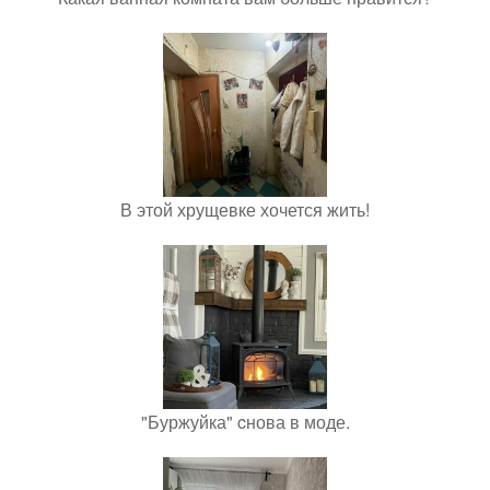
В этой хрущевке хочется жить!
"Буржуйка" cнова в моде.