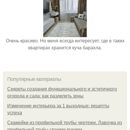
Очень красиво. Но меня всегда интересует, где в таких
квартирах хранится куча барахла.
Популярные материалы
Секреты создания функционального и эстетичного
огорода и сада: как разделить зоны
Изменение интерьера за 1 выходные: рецепты
успеха
Скамейки из профильной трубы чертежи. Лавочка из
профильной трубы своими руками