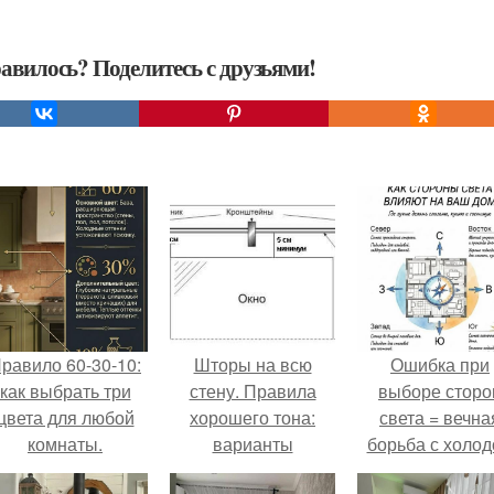
авилось? Поделитесь с друзьями!
равило 60-30-10:
Шторы на всю
Ошибка при
как выбрать три
стену. Правила
выборе сторо
цвета для любой
хорошего тона:
света = вечна
комнаты.
варианты
борьба с холо
оформления окон
или светом.