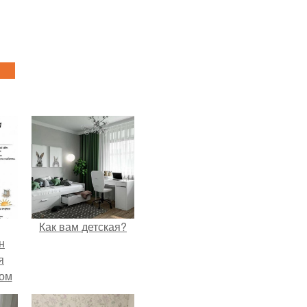
Как вам детская?
н
я
дом