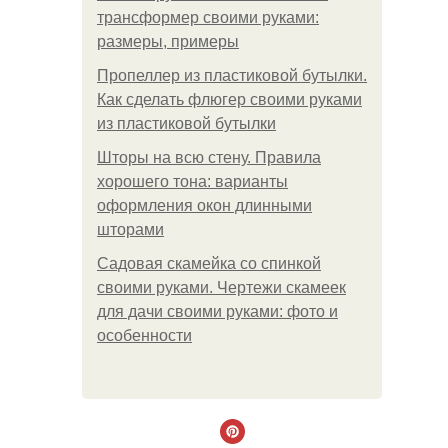
трансформер своими руками:
размеры, примеры
Пропеллер из пластиковой бутылки.
Как сделать флюгер своими руками
из пластиковой бутылки
Шторы на всю стену. Правила
хорошего тона: варианты
оформления окон длинными
шторами
Садовая скамейка со спинкой
своими руками. Чертежи скамеек
для дачи своими руками: фото и
особенности