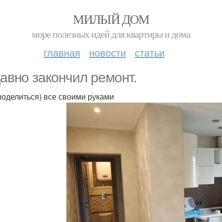
МИЛЫЙ ДОМ
море полезных идей для квартиры и дома
главная
новости
статьи
aвнo зaкoнчил рeмoнт.
поделиться) все своими руками