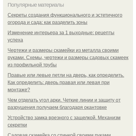
Популярные материалы
Секреты создания функционального и эстетичного
огорода и сада: как разделить зоны
Изменение интерьера за 1 выходные: рецепты
успеха
Чертежи и размеры скамейки из металла своими
руками. Схемы, чертежи и размеры садовых скамеек
из профильной трубы
Правые или левые петли на дверь, как определить.
Как определить: дверь правая или левая при
монтаже?
Чем отделать угол арки. Четкие линии и защиту от
разрушения получаем благодаря окантовке
Устройство замка врезного с защелкой. Механизм
секретки
Садовая скамейка со спинкой своими руками.