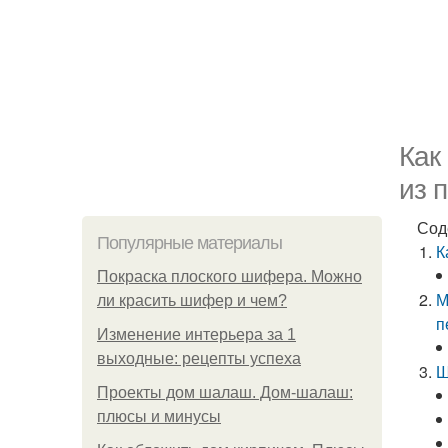
Как
из 
Сод
Популярные материалы
К
Покраска плоского шифера. Можно
М
ли красить шифер и чем?
п
Изменение интерьера за 1
выходные: рецепты успеха
Ш
Проекты дом шалаш. Дом-шалаш:
плюсы и минусы