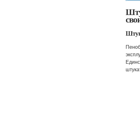
Шту
сво
Штук
Пеноб
экспл
Единс
штука