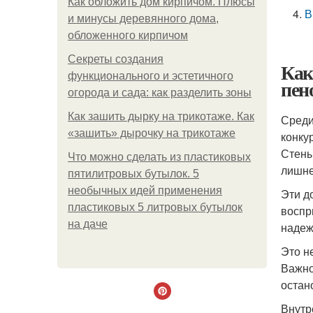
Как обложить дом кирпичом. Плюсы
В
и минусы деревянного дома,
обложенного кирпичом
Секреты создания
Как
функционального и эстетичного
пен
огорода и сада: как разделить зоны
Как зашить дырку на трикотаже. Как
Среди
«зашить» дырочку на трикотаже
конку
Стены
Что можно сделать из пластиковых
лишне
пятилитровых бутылок. 5
необычных идей применения
Эти д
пластиковых 5 литровых бутылок
воспр
на даче
надеж
Это н
Важно
остан
Внутр