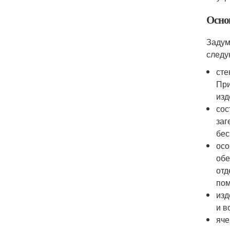
Осно
Задум
следу
сте
При
изд
сос
заг
бес
осо
обе
отд
по
изд
и в
яче