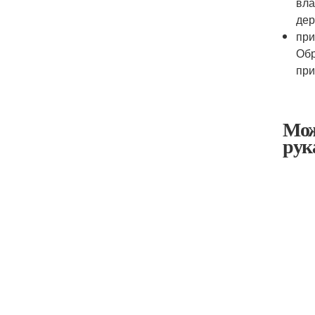
вла
дер
при
Обр
при
Мож
рук