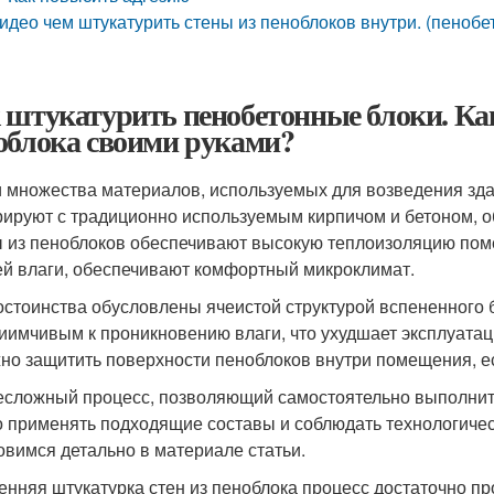
идео чем штукатурить стены из пеноблоков внутри. (пенобет
 штукатурить пенобетонные блоки. Ка
облока своими руками?
 множества материалов, используемых для возведения зда
рируют с традиционно используемым кирпичом и бетоном, 
 из пеноблоков обеспечивают высокую теплоизоляцию пом
й влаги, обеспечивают комфортный микроклимат.
остоинства обусловлены ячеистой структурой вспененного б
иимчивым к проникновению влаги, что ухудшает эксплуата
но защитить поверхности пеноблоков внутри помещения, ес
есложный процесс, позволяющий самостоятельно выполнить
 применять подходящие составы и соблюдать технологичес
овимся детально в материале статьи.
енняя штукатурка стен из пеноблока процесс достаточно пр