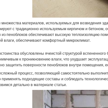
 множества материалов, используемых для возведения зда
рируют с традиционно используемым кирпичом и бетоном, 
 из пеноблоков обеспечивают высокую теплоизоляцию пом
й влаги, обеспечивают комфортный микроклимат.
остоинства обусловлены ячеистой структурой вспененного б
иимчивым к проникновению влаги, что ухудшает эксплуата
но защитить поверхности пеноблоков внутри помещения, ес
есложный процесс, позволяющий самостоятельно выполнить
 применять подходящие составы и соблюдать технологичес
овимся детально в материале статьи.