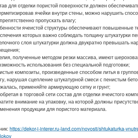
тав для отделки пористой поверхности должен обеспечиват
ерметизировав ячейки внутри стены, можно нарушить спос
препятственно пропускать влагу;
бенности ячеистой структуры обеспечивают повышенные т
спечения которых важно соблюдать толщину штукатурки пе
елочного слоя штукатурки должна двукратно превышать на
мещения;
елия, полученные методом резки массива, имеют шерохова
озможность использования без специальной подготовки;
истые композиты, произведенные способом литья в групп
гу, нарушая сцепление штукатурной смеси с пенистым бет
жалась, применяйте армирующую сетку и грунт;
обретая в торговой сети состав для отделки ячеистого комп
атите внимание на упаковку, на которой должны присутст
менения продукции для пористого материала.
ник:
https://dekor-i-interer.ru-land.com/novosti/shtukaturka-vnu
lokov