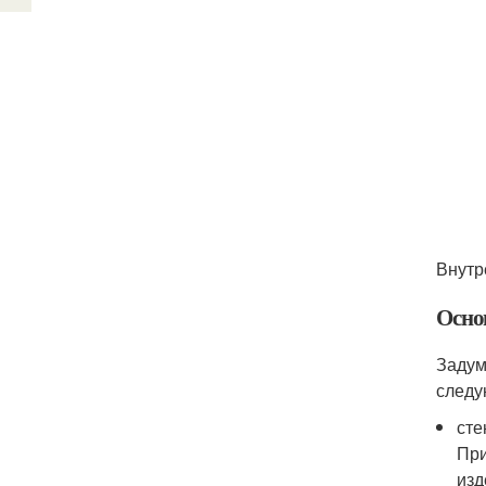
Внутр
Осно
Задум
следу
сте
При
изд