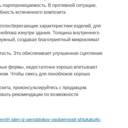
ь паропроницаемость. В противной ситуации,
обность вспененного композита
еплосберегающие характеристики изделий, для
ноблока изнутри здания. Толщина внутреннего
ружный, создавая благоприятный микроклимат
тость. Это обеспечивает улучшенное сцепление
овые формы, недостаточно хорошо впитывают
оном. Чтобы смесь для пеноблоков хорошо
озита, проконсультируйтесь с продавцом.
вовать рекомендации по возможности
trennih-sten-iz-penoblokov-osobennosti-shtukaturki-