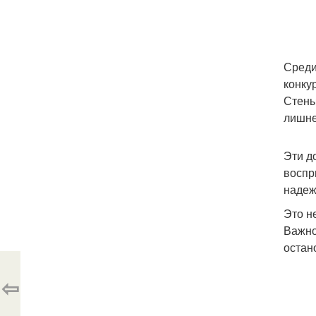
Среди
конку
Стены
лишне
Эти д
воспр
надеж
Это н
Важно
остан
⇦