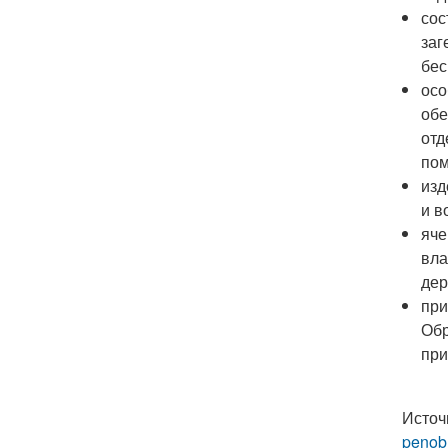
сос
заг
бес
осо
обе
отд
по
изд
и в
яче
вла
дер
при
Обр
при
Источ
penob