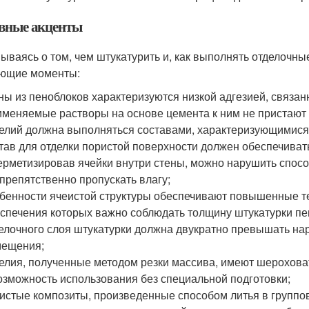
вные акценты
ываясь о том, чем штукатурить и, как выполнять отделочн
ющие моменты:
ны из пеноблоков характеризуются низкой адгезией, связан
меняемые растворы на основе цемента к ним не пристают 
елий должна выполняться составами, характеризующимися
тав для отделки пористой поверхности должен обеспечиват
ерметизировав ячейки внутри стены, можно нарушить спос
препятственно пропускать влагу;
бенности ячеистой структуры обеспечивают повышенные т
спечения которых важно соблюдать толщину штукатурки пе
елочного слоя штукатурки должна двукратно превышать на
мещения;
елия, полученные методом резки массива, имеют шерохова
озможность использования без специальной подготовки;
истые композиты, произведенные способом литья в групп