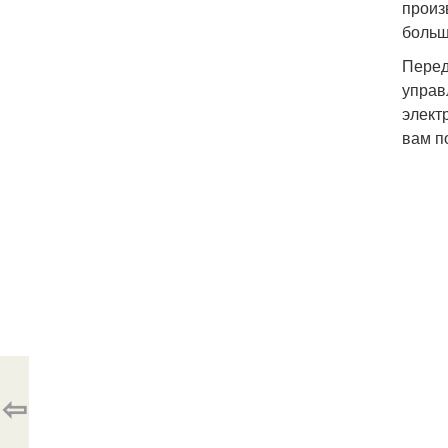
произ
больш
Перед
управ
элект
вам п
⇦