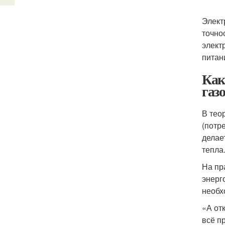
Элект
точно
элект
питан
Как
газ
В тео
(потр
делае
тепла
На пр
энерг
необх
«А от
всё п