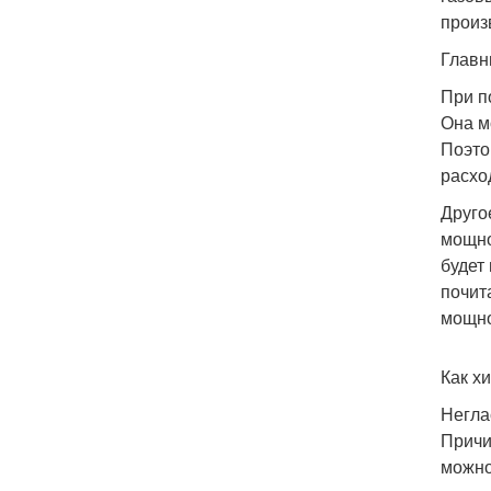
произ
Главн
При п
Она м
Поэто
расхо
Друго
мощно
будет
почит
мощно
Как х
Негла
Причи
можно