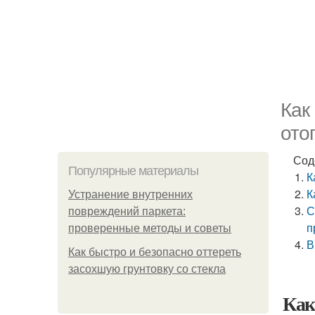
Как
ото
Сод
Популярные материалы
К
К
Устранение внутренних
С
повреждений паркета:
п
проверенные методы и советы
В
Как быстро и безопасно оттереть
засохшую грунтовку со стекла
Как