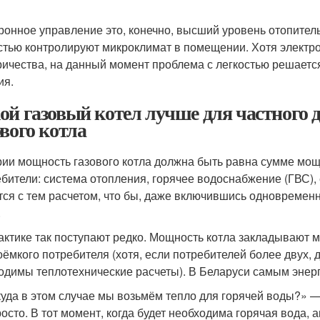
ронное управление это, конечно, высший уровень отопител
стью контролируют микроклимат в помещении. Хотя электрон
ричества, на данный момент проблема с легкостью решает
ия.
ой газовый котел лучше для частного
ового котла
рии мощность газового котла должна быть равна сумме мощ
ебители: система отопления, горячее водоснабжение (ГВС), ес
тся с тем расчетом, что бы, даже включившись одновремен
.
актике так поступают редко. Мощность котла закладывают м
оёмкого потребителя (хотя, если потребителей более двух,
одимы теплотехнические расчеты). В Беларуси самым энер
куда в этом случае мы возьмём тепло для горячей воды?» 
росто. В тот момент, когда будет необходима горячая вода,