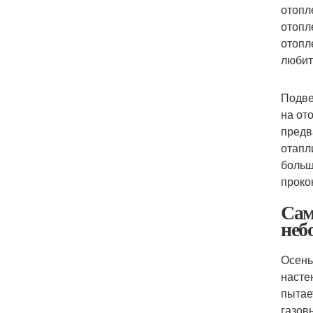
отопл
отопл
отопл
любит
Подве
на от
предв
отапл
больш
проко
Сам
неб
Осень
насте
пытае
газов