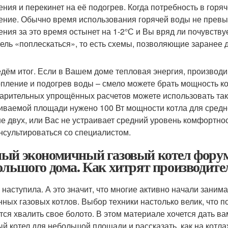
ения и перекинет на её подогрев. Когда потребность в гор
ение. Обычно время использования горячей воды не превы
ения за это время остынет на 1-2°С и Вы вряд ли почувств
ель «поплескаться», то есть схемы, позволяющие заранее д
дём итог. Если в Вашем доме тепловая энергия, производим
опление и подогрев воды – смело можете брать мощность к
арительных упрощённых расчетов можете использовать так
иваемой площади нужено 100 Вт мощности котла для средн
е двух, или Вас не устраивает средний уровень комфортно
нсультироваться со специалистом.
ый экономичный газовый котел форум.
ольшого дома. Как хитрят производите
 наступила. А это значит, что многие активно начали зани
нных газовых котлов. Выбор техники настолько велик, что п
тся хвалить свое болото. В этом материале хочется дать в
ый котел для небольшой площади и рассказать, как на кот