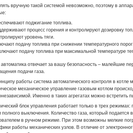
лять вручную такой системой невозможно, поэтому в аппар
ые:
спечивают поджигание топлива.
держивают процесс горения и контролируют дозировку топл
тролируют уровень тяги.
ючают подачу топлива при снижении температурного порог
лючают подачу топлива при максимальной температуре те
 автоматика отвечает за вашу безопасность – малейшие пе
ащения подачи газа.
инципу работы система автоматического контроля в котле 
ическое механическое управление газовым котлом происходи
онезависимой. Именно в таких агрегатах можно встретить п
ический блок управления работает только в трех режимах: 
 полного выключения. Количество газа, который подается 
ователем в ручном режиме. При этом возможны мелкие пог
фики работы механических узлов. В отличие от электронно