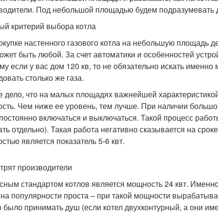
водители. Под небольшой площадью будем подразумевать до
ый критерий выбора котла
окупке настенного газового котла на небольшую площадь д
ожет быть любой. За счет автоматики и особенностей устро
му если у вас дом 120 кв, то не обязательно искать именно м
довать столько же газа.
е дело, что на малых площадях важнейшей характеристико
сть. Чем ниже ее уровень, тем лучше. При наличии больш
 постоянно включаться и выключаться. Такой процесс работ
ать отдельно). Такая работа негативно сказывается на сро
стью является показатель 5-6 квт.
итрят производители
сным стандартом котлов является мощность 24 квт. Именно
на популярности проста – при такой мощности вырабатыва
 было принимать душ (если котел двухконтурный, а они им