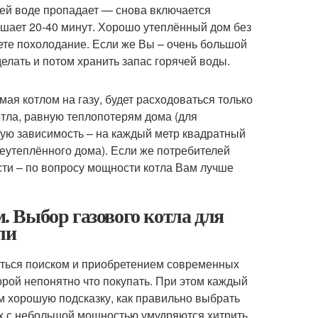
ячей воде пропадает — снова включается
шает 20-40 минут. Хорошо утеплённый дом без
уете похолодание. Если же Вы – очень большой
елать и потом хранить запас горячей воды.
ая котлом на газу, будет расходоваться только
отла, равную теплопотерям дома (для
ую зависимость – на каждый метр квадратный
еутеплённого дома). Если же потребителей
сти – по вопросу мощности котла Вам лучше
 Выбор газового котла для
ли
маться поиском и приобретением современных
орой непонятно что покупать. При этом каждый
ам хорошую подсказку, как правильно выбрать
лах с небольшой мощностью умудряются хитрить