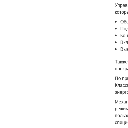
Управ
котор
Обе
Под
Кон
Вкл
Вык
Также
прекр
По пр
Класс
энерг
Механ
режим
польз
специ