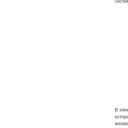
систе
В эле
котор
желае