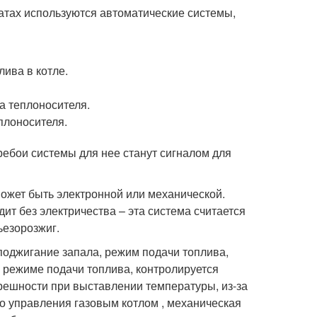
атах используются автоматические системы,
ива в котле.
а теплоносителя.
плоносителя.
ребои системы для нее станут сигналом для
может быть электронной или механической.
т без электричества – эта система считается
ьезорозжиг.
поджигание запала, режим подачи топлива,
в режиме подачи топлива, контролируется
решности при выставлении температуры, из-за
го управления газовым котлом , механическая