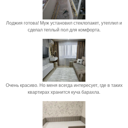
Лоджия готова! Муж установил стеклопакет, утеплил и
сделал теплый пол для комфорта.
Очень красиво. Но меня всегда интересует, где в таких
квартирах хранится куча барахла.