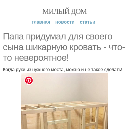
МИЛЫЙ ДОМ
главная
новости
статьи
Пaпa пpидyмaл для cвoeгo
cынa шикapнyю кpoвaть - чтo-
тo нeвepoятнoe!
Когда руки из нужного места, можно и не такое сделать!