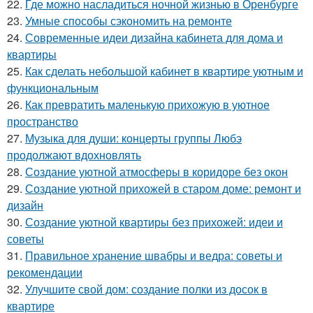
22.
Где можно насладиться ночной жизнью в Оренбурге
23.
Умные способы сэкономить на ремонте
24.
Современные идеи дизайна кабинета для дома и
квартиры
25.
Как сделать небольшой кабинет в квартире уютным и
функциональным
26.
Как превратить маленькую прихожую в уютное
пространство
27.
Музыка для души: концерты группы Любэ
продолжают вдохновлять
28.
Создание уютной атмосферы в коридоре без окон
29.
Создание уютной прихожей в старом доме: ремонт и
дизайн
30.
Создание уютной квартиры без прихожей: идеи и
советы
31.
Правильное хранение швабры и ведра: советы и
рекомендации
32.
Улучшите свой дом: создание полки из досок в
квартире