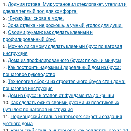
1.
Лоджия готова! Муж установил стеклопакет, утеплил и
сделал теплый пол для комфорта.
2.
"Буржуйка" cнова в моде.
3.
Зона отдыха - не роcкошь, а умный уголок для души.
4.
Своими руками: как сделать клееный и
профилированный брус
5.
Можно ли самому сделать клееный брус: пошаговая
инструкция
6.
Дома из профилированного бруса: плюсы и минусы
7.
Как построить надежный деревянный дом из бруса:
пошаговое руководство
8.
Технология сборки из строительного бруса стен дома:
пошаговая инструкция
9.
Дом из бруса: 9 этапов от фундамента до крыши
10.
Как сделать ежика своими руками из пластиковых
бутылок: пошаговая инструкция
11.
Нормандский стиль в интерьере: секреты создания
уютного дома
12.
Романский стиль в интерьере: как воплотить его за 10