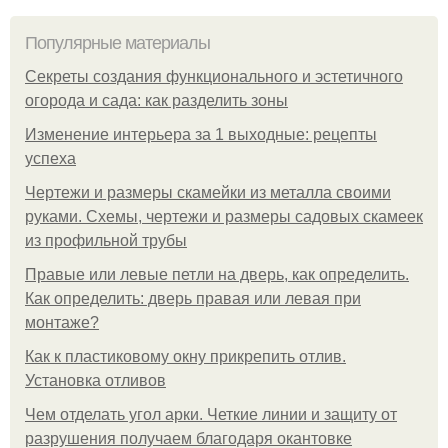
Популярные материалы
Секреты создания функционального и эстетичного
огорода и сада: как разделить зоны
Изменение интерьера за 1 выходные: рецепты
успеха
Чертежи и размеры скамейки из металла своими
руками. Схемы, чертежи и размеры садовых скамеек
из профильной трубы
Правые или левые петли на дверь, как определить.
Как определить: дверь правая или левая при
монтаже?
Как к пластиковому окну прикрепить отлив.
Установка отливов
Чем отделать угол арки. Четкие линии и защиту от
разрушения получаем благодаря окантовке