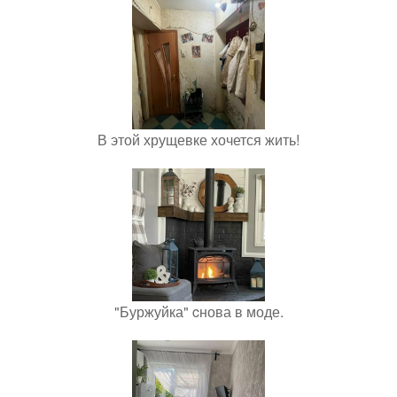
В этой хрущевке хочется жить!
"Буржуйка" cнова в моде.