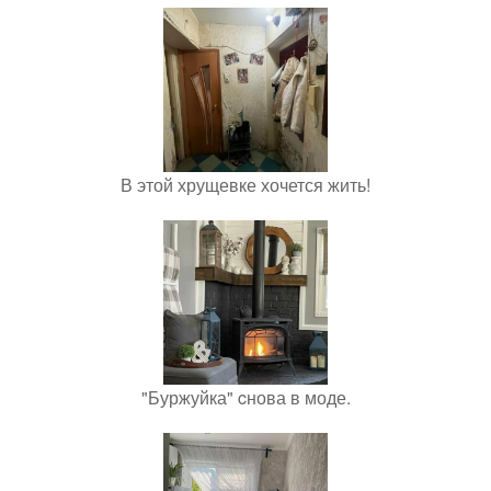
В этой хрущевке хочется жить!
"Буржуйка" cнова в моде.