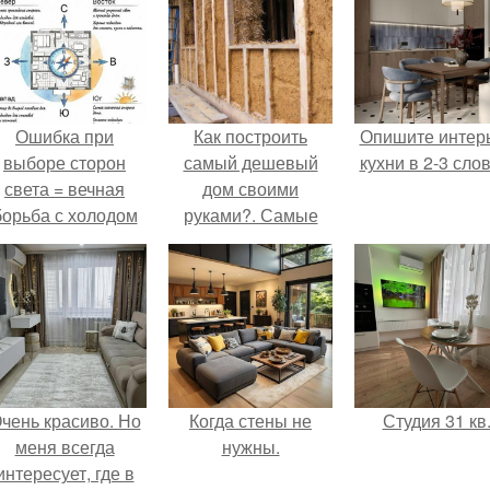
Ошибка при
Как построить
Опишите интер
выборе сторон
самый дешевый
кухни в 2-3 слов
света = вечная
дом своими
борьба с холодом
руками?. Самые
или светом.
дешевые
материалы для
постройки дома –
изготовленные
собственноручно?
чень красиво. Но
Когда стены не
Студия 31 кв
меня всегда
нужны.
интересует, где в