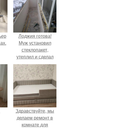
ьер
Лоджия готова!
ах.
Муж установил
стеклопакет,
утеплил и сделал
теплый пол для
комфорта.
.
Здравствуйте, мы
делаем ремонт в
комнате для