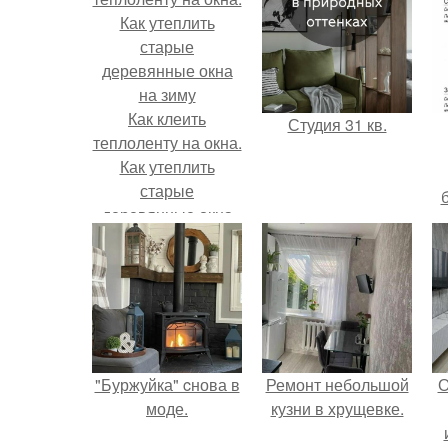
Как клеить
Студия 31 кв.
теплоленту на окна.
Как утеплить
старые
деревянные окна
на зиму
"Буржуйка" cнова в
Ремонт небольшой
О
моде.
кузни в хрущевке.