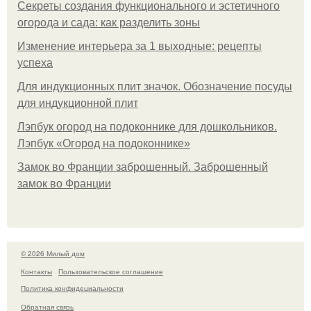
Секреты создания функционального и эстетичного
огорода и сада: как разделить зоны
Изменение интерьера за 1 выходные: рецепты
успеха
Для индукционных плит значок. Обозначение посуды
для индукционной плит
Лэпбук огород на подоконнике для дошкольников.
Лэпбук «Огород на подоконнике»
Замок во Франции заброшенный. Заброшенный
замок во Франции
© 2026 Милый дом
Контакты
Пользовательское соглашение
Политика конфидециальности
Обратная связь