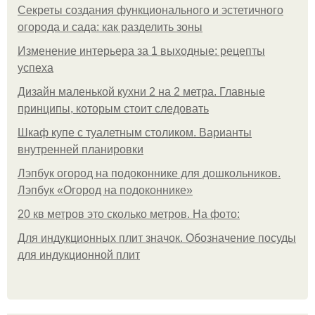
Секреты создания функционального и эстетичного
огорода и сада: как разделить зоны
Изменение интерьера за 1 выходные: рецепты
успеха
Дизайн маленькой кухни 2 на 2 метра. Главные
принципы, которым стоит следовать
Шкаф купе с туалетным столиком. Варианты
внутренней планировки
Лэпбук огород на подоконнике для дошкольников.
Лэпбук «Огород на подоконнике»
20 кв метров это сколько метров. На фото:
Для индукционных плит значок. Обозначение посуды
для индукционной плит