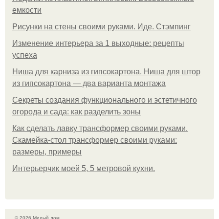
емкости
Рисунки на стены своими руками. Иде. Стэмпинг
Изменение интерьера за 1 выходные: рецепты
успеха
Ниша для карниза из гипсокартона. Ниша для штор
из гипсокартона — два варианта монтажа
Секреты создания функционального и эстетичного
огорода и сада: как разделить зоны
Как сделать лавку трансформер своими руками.
Скамейка-стол трансформер своими руками:
размеры, примеры
Интерьерчик моей 5, 5 метровой кухни.
© 2026 Милый дом