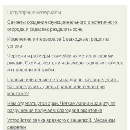
Популярные материалы
Секреты создания функционального и эстетичного
огорода и сада: как разделить зоны
Изменение интерьера за 1 выходные: рецепты
успеха
Чертежи и размеры скамейки из металла своими
руками. Схемы, чертежи и размеры садовых скамеек
из профильной трубы
Правые или левые петли на дверь, как определить.
Как определить: дверь правая или левая при
монтаже?
Чем отделать угол арки. Четкие линии и защиту от
разрушения получаем благодаря окантовке
Устройство замка врезного с защелкой. Механизм
секретки