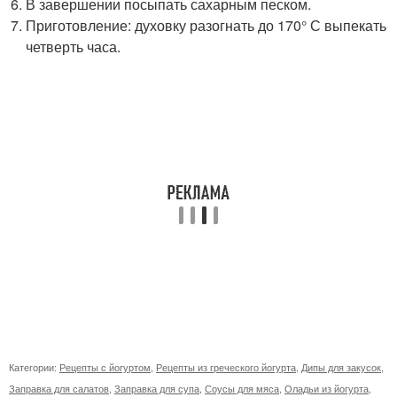
В завершении посыпать сахарным песком.
Приготовление: духовку разогнать до 170° С выпекать
четверть часа.
Категории:
Рецепты с йогуртом
,
Рецепты из греческого йогурта
,
Дипы для закусок
,
Заправка для салатов
,
Заправка для супа
,
Соусы для мяса
,
Оладьи из йогурта
,