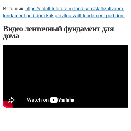
Источник:
https://detali-interera.ru-land.com/stati/zalivaem-
fundament-pod-dom-kak-pravilno-zalit-fundament-pod-dom
Видео ленточный фундамент для
дома