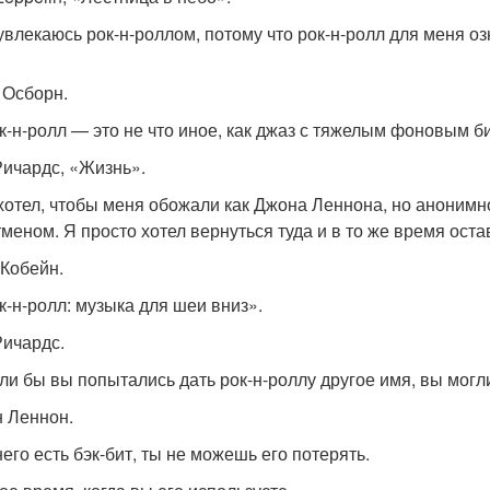
 увлекаюсь рок-н-роллом, потому что рок-н-ролл для меня оз
и Осборн.
ок-н-ролл — это не что иное, как джаз с тяжелым фоновым б
 Ричардс, «Жизнь».
 хотел, чтобы меня обожали как Джона Леннона, но анонимно
меном. Я просто хотел вернуться туда и в то же время оста
 Кобейн.
ок-н-ролл: музыка для шеи вниз».
Ричардс.
сли бы вы попытались дать рок-н-роллу другое имя, вы могл
н Леннон.
него есть бэк-бит, ты не можешь его потерять.