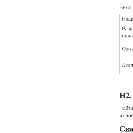
Ниже 
Ниш
Разр
прил
Орга
Экол
H2.
Найти
и сво
Свя