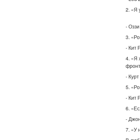
2. «Я
- Озз
3. «Р
- Кит
4. «Я
фронт
- Курт
5. «Р
- Кит 
6. «Е
- Джо
7. «У 