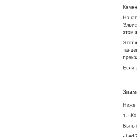
Камен
Начат
Элвис
этом ж
Этот 
танце
прекр
Если 
Знам
Ниже 
1. «Ко
Быть с
- Led 