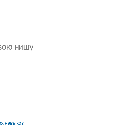
свою нишу
их навыков