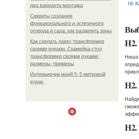
К
два варианта монтажа
Секреты создания
функционального и эстетичного
Выб
огорода и сада: как разделить зоны
H2.
Как сделать лавку трансформер
своими руками. Скамейка-стол
Ниша 
трансформер своими руками:
опред
размеры, примеры
привл
Интерьерчик моей 5, 5 метровой
H2.
кухни.
Найдя
сможе
эффек
H2.