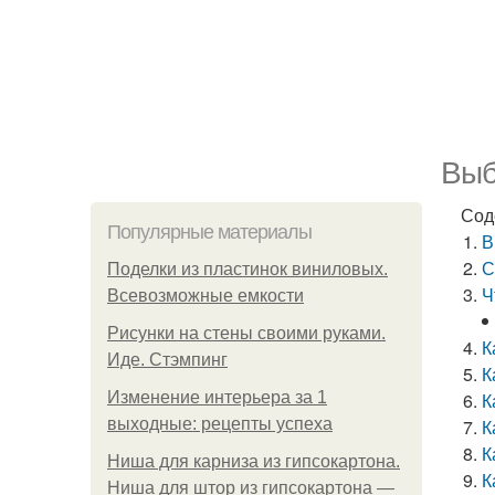
Выб
Сод
Популярные материалы
В
С
Поделки из пластинок виниловых.
Ч
Всевозможные емкости
Рисунки на стены своими руками.
К
Иде. Стэмпинг
К
Изменение интерьера за 1
К
выходные: рецепты успеха
К
К
Ниша для карниза из гипсокартона.
К
Ниша для штор из гипсокартона —