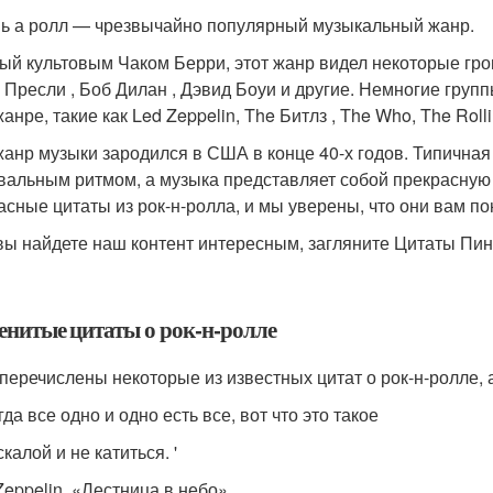
ь а ролл — чрезвычайно популярный музыкальный жанр.
ый культовым Чаком Берри, этот жанр видел некоторые гро
 Пресли , Боб Дилан , Дэвид Боуи и другие. Немногие гру
анре, такие как Led Zeppelin, The Битлз , The Who, The Rolli
жанр музыки зародился в США в конце 40-х годов. Типичная
вальным ритмом, а музыка представляет собой прекрасную 
асные цитаты из рок-н-ролла, и мы уверены, что они вам по
вы найдете наш контент интересным, загляните Цитаты Пи
енитые цитаты о рок-н-ролле
перечислены некоторые из известных цитат о рок-н-ролле, а
гда все одно и одно есть все, вот что это такое
калой и не катиться. '
Zeppelin, «Лестница в небо».