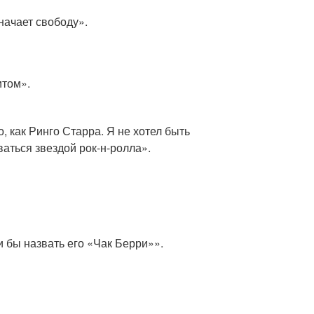
начает свободу».
итом».
, как Ринго Старра. Я не хотел быть
ваться звездой рок-н-ролла».
и бы назвать его «Чак Берри»».