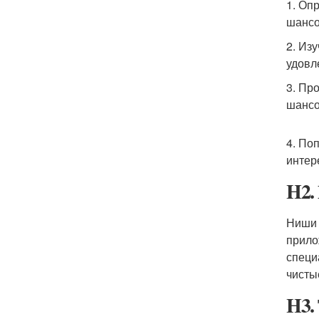
1. Оп
шансо
2. Из
удовл
3. Пр
шансо
4. По
интер
H2.
Ниши 
прило
специ
чисты
H3.