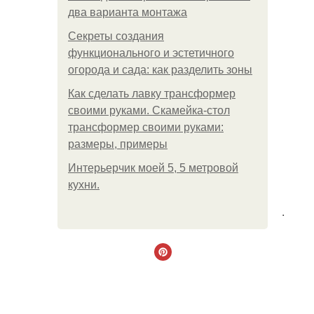
два варианта монтажа
Секреты создания
функционального и эстетичного
огорода и сада: как разделить зоны
Как сделать лавку трансформер
своими руками. Скамейка-стол
трансформер своими руками:
размеры, примеры
Интерьерчик моей 5, 5 метровой
кухни.
.