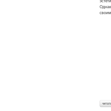
эстет
Однак
своим
читат