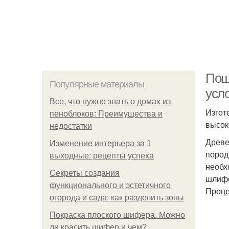
Пош
Популярные материалы
усл
Все, что нужно знать о домах из
Изгот
пеноблоков: Преимущества и
высок
недостатки
Древе
Изменение интерьера за 1
пород
выходные: рецепты успеха
необх
Секреты создания
шлифо
функционального и эстетичного
Проце
огорода и сада: как разделить зоны
Покраска плоского шифера. Можно
ли красить шифер и чем?