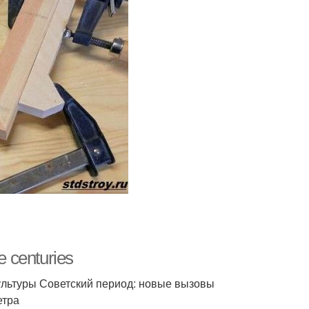
e centuries
 культуры Советский период: новые вызовы
етра