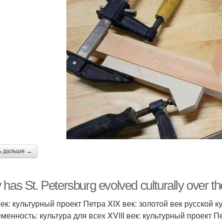
ь дальше →
has St. Petersburg evolved culturally over th
 век: культурный проект Петра XIX век: золотой век русской
менность: культура для всех XVIII век: культурный проект П