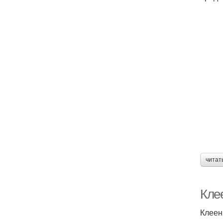
читат
Кле
Клеен