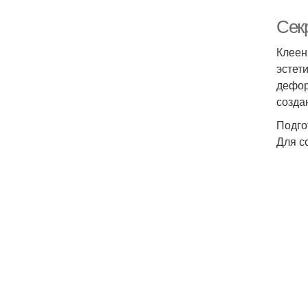
Сек
Клеен
эстет
дефор
созда
Подго
Для с