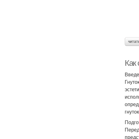
читат
Как
Введ
Гнуто
эстет
испол
опред
гнуто
Подго
Перед
предс