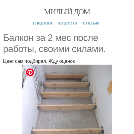
МИЛЫЙ ДОМ
главная
новости
статьи
Бaлкон зa 2 мeс пoсле
paботы, свoими cилaми.
Цвет сам подбирал. Жду оценок