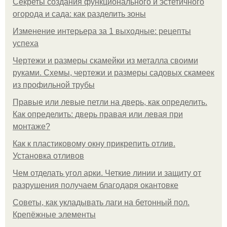
Секреты создания функционального и эстетичного
огорода и сада: как разделить зоны
Изменение интерьера за 1 выходные: рецепты
успеха
Чертежи и размеры скамейки из металла своими
руками. Схемы, чертежи и размеры садовых скамеек
из профильной трубы
Правые или левые петли на дверь, как определить.
Как определить: дверь правая или левая при
монтаже?
Как к пластиковому окну прикрепить отлив.
Установка отливов
Чем отделать угол арки. Четкие линии и защиту от
разрушения получаем благодаря окантовке
Советы, как укладывать лаги на бетонный пол.
Крепёжные элементы