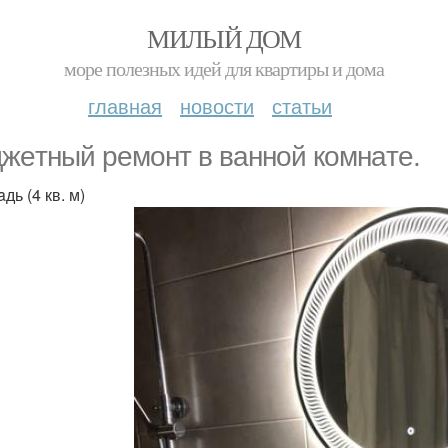
МИЛЫЙ ДОМ
море полезных идей для квартиры и дома
главная
новости
статьи
жeтный peмoнт в вaннoй кoмнaтe.
дь (4 кв. м)