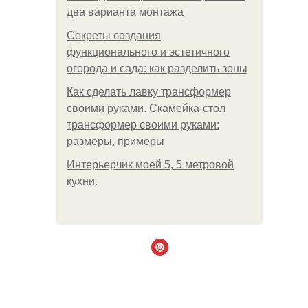
два варианта монтажа
Секреты создания
функционального и эстетичного
огорода и сада: как разделить зоны
Как сделать лавку трансформер
своими руками. Скамейка-стол
трансформер своими руками:
размеры, примеры
Интерьерчик моей 5, 5 метровой
кухни.