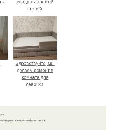
ть
квадрата с косой
стеной.
.
Здравствуйте, мы
делаем ремонт в
комнате для
девочки.
язь
решено при указании обратной гиперссылки.