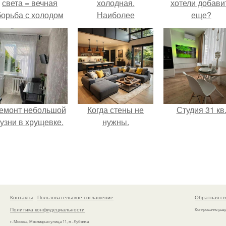
света = вечная
холодная.
хотели добави
борьба с холодом
Наиболее
еще?
или светом.
распространенные
проблемы с
радиаторами
отопления
емонт небольшой
Когда стены не
Студия 31 кв
кузни в хрущевке.
нужны.
Контакты
Пользовательское соглашение
Обратная св
Политика конфидециальности
Копирование раз
г. Москва, Мясницкая улица 11, м. Лубянка