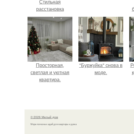
Стильная
расстановка
посуды в серванте
Просторная,
"Буржуйка" cнова в
Р
светлая и уютная
моде.
квартира.
© 2026 Милый дом
Море полезных идей для квартиры и дома