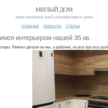
МИЛЫЙ ДОМ
море полезных идей для квартиры и дома
главная
новости
статьи
имся интерьером нашей 35 кв.
ртиры. Ремонт делали не мы, а рабочие, на все про все уш