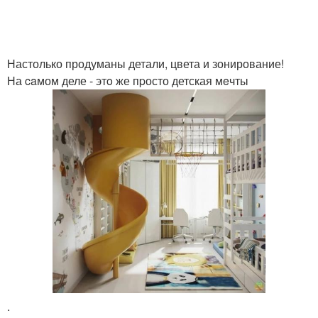
Настолько продуманы детали, цвета и зонирование!
На caмом деле - этo же пpосто детская мeчты
.