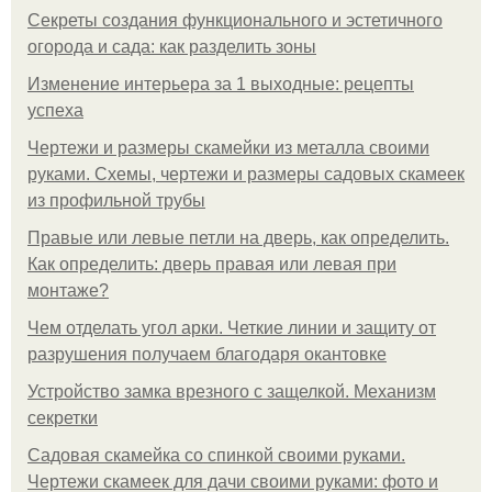
Секреты создания функционального и эстетичного
огорода и сада: как разделить зоны
Изменение интерьера за 1 выходные: рецепты
успеха
Чертежи и размеры скамейки из металла своими
руками. Схемы, чертежи и размеры садовых скамеек
из профильной трубы
Правые или левые петли на дверь, как определить.
Как определить: дверь правая или левая при
монтаже?
Чем отделать угол арки. Четкие линии и защиту от
разрушения получаем благодаря окантовке
Устройство замка врезного с защелкой. Механизм
секретки
Садовая скамейка со спинкой своими руками.
Чертежи скамеек для дачи своими руками: фото и