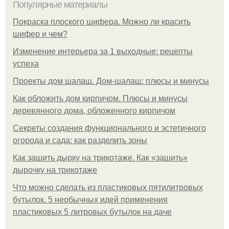
Популярные материалы
Покраска плоского шифера. Можно ли красить
шифер и чем?
Изменение интерьера за 1 выходные: рецепты
успеха
Проекты дом шалаш. Дом-шалаш: плюсы и минусы
Как обложить дом кирпичом. Плюсы и минусы
деревянного дома, обложенного кирпичом
Секреты создания функционального и эстетичного
огорода и сада: как разделить зоны
Как зашить дырку на трикотаже. Как «зашить»
дырочку на трикотаже
Что можно сделать из пластиковых пятилитровых
бутылок. 5 необычных идей применения
пластиковых 5 литровых бутылок на даче