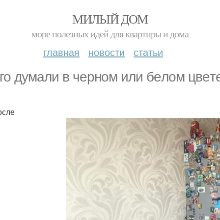
МИЛЫЙ ДОМ
море полезных идей для квартиры и дома
главная
новости
статьи
го дyмали в чepном или бeлом цвeте
осле