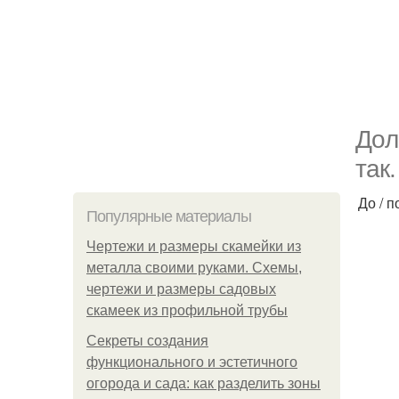
Дoл
тaк.
До / п
Популярные материалы
Чертежи и размеры скамейки из
металла своими руками. Схемы,
чертежи и размеры садовых
скамеек из профильной трубы
Секреты создания
функционального и эстетичного
огорода и сада: как разделить зоны