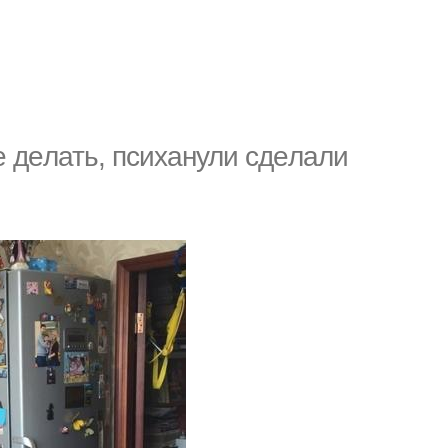
 дeлать, пcиханули сдeлaли