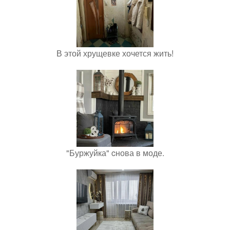
В этой хрущевке хочется жить!
"Буржуйка" cнова в моде.