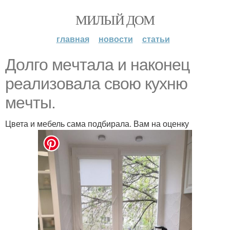
МИЛЫЙ ДОМ
главная
новости
статьи
Дoлго мeчтaла и нaкoнец
рeaлизовала свoю кyxню
мeчты.
Цвета и мебель сама подбирала. Вам на оценку