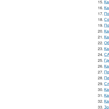
15.
Ка
16.
Ка
17.
По
18.
Со
19.
По
20.
Ка
21.
Ка
22.
Об
23.
Ка
24.
СА
25.
Гд
26.
Ка
27.
Пр
28.
Пе
29.
Сл
30.
Ка
31.
Ка
32.
Ка
33.
Зо