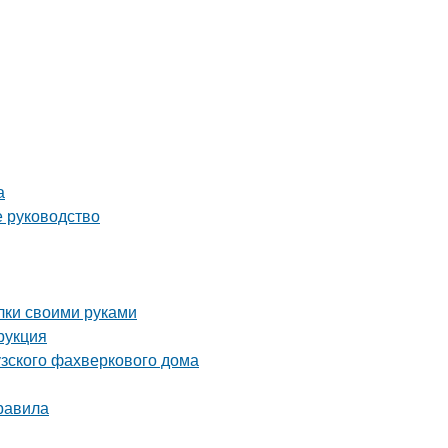
а
е руководство
лки своими руками
рукция
узского фахверкового дома
равила