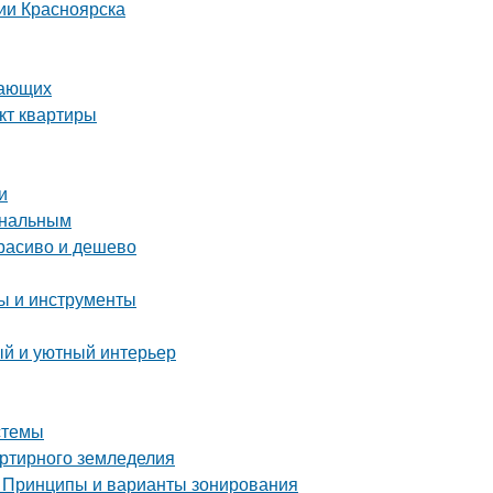
ии Красноярска
нающих
кт квартиры
и
ональным
расиво и дешево
пы и инструменты
ый и уютный интерьер
стемы
артирного земледелия
. Принципы и варианты зонирования