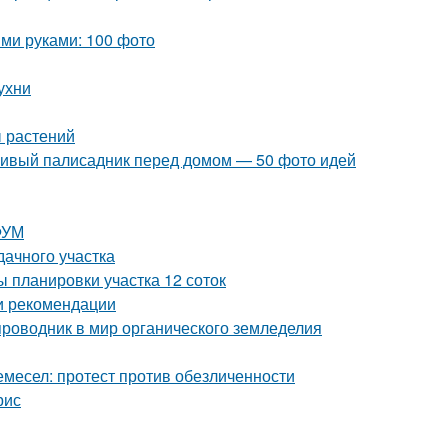
ми руками: 100 фото
ухни
ы растений
асивый палисадник перед домом — 50 фото идей
ФУМ
дачного участка
 планировки участка 12 соток
 и рекомендации
проводник в мир органического земледелия
емесел: протест против обезличенности
рис