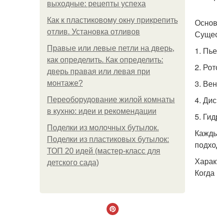
выходные: рецепты успеха
Как к пластиковому окну прикрепить
Основ
отлив. Установка отливов
Сущес
Правые или левые петли на дверь,
1. Пь
как определить. Как определить:
2. Ро
дверь правая или левая при
3. Ве
монтаже?
4. Ди
Переоборудование жилой комнаты
в кухню: идеи и рекомендации
5. Ги
Поделки из молочных бутылок.
Кажды
Поделки из пластиковых бутылок:
подхо
ТОП 20 идей (мастер-класс для
Харак
детского сада)
Когда