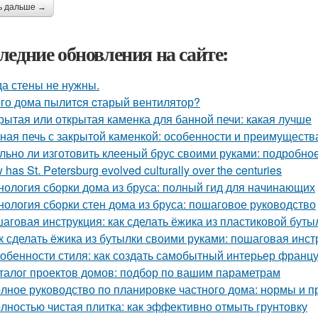
ь дальше →
ледние обновления на сайте:
да стены не нужны.
ого дома пылитcя cтарый вентилятор?
рытая или открытая каменка для банной печи: какая лучше
ная печь с закрытой каменкой: особенности и преимуществ
льно ли изготовить клееный брус своими руками: подробно
has St. Petersburg evolved culturally over the centuries
нология сборки дома из бруса: полный гид для начинающих
нология сборки стен дома из бруса: пошаговое руководство
аговая инструкция: как сделать ёжика из пластиковой буты
к сделать ёжика из бутылки своими руками: пошаговая инст
обенности стиля: как создать самобытный интерьер франц
талог проектов домов: подбор по вашим параметрам
лное руководство по планировке частного дома: нормы и п
лностью чистая плитка: как эффективно отмыть грунтовку