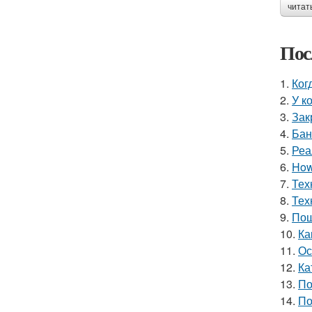
читат
Пос
1.
Ког
2.
У к
3.
Зак
4.
Бан
5.
Реа
6.
How 
7.
Тех
8.
Тех
9.
Пош
10.
Ка
11.
Ос
12.
Ка
13.
По
14.
По