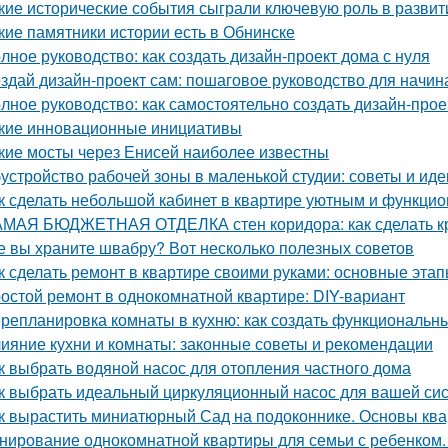
кие исторические события сыграли ключевую роль в развит
кие памятники истории есть в Обнинске
лное руководство: как создать дизайн-проект дома с нуля
здай дизайн-проект сам: пошаговое руководство для начи
лное руководство: как самостоятельно создать дизайн-прое
кие инновационные инициативы
кие мосты через Енисей наиболее известны
устройство рабочей зоны в маленькой студии: советы и иде
к сделать небольшой кабинет в квартире уютным и функци
МАЯ БЮДЖЕТНАЯ ОТДЕЛКА стен коридора: как сделать к
е вы храните швабру? Вот несколько полезных советов
к сделать ремонт в квартире своими руками: основные эта
остой ремонт в однокомнатной квартире: DIY-вариант
репланировка комнаты в кухню: как создать функциональн
ияние кухни и комнаты: законные советы и рекомендации
к выбрать водяной насос для отопления частного дома
к выбрать идеальный циркуляционный насос для вашей си
к вырастить миниатюрный Сад на подоконнике. Основы кв
нирование однокомнатной квартиры для семьи с ребенком