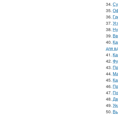
34.
Су
35.
Оф
36.
Гд
37.
Уг
38.
Ну
39.
Вв
40.
Ка
для в
41.
Ка
42.
Фу
43.
Пр
44.
Ма
45.
Ка
46.
Пр
47.
По
48.
Дв
49.
Уи
50.
Вы