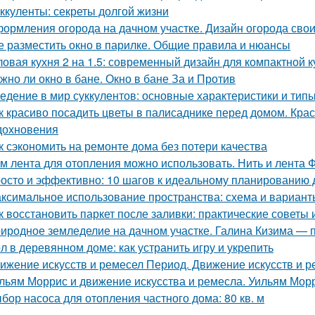
ккуленты: секреты долгой жизни
ормления огорода на дачном участке. Дизайн огорода свои
е разместить окно в парилке. Общие правила и нюансы
ловая кухня 2 на 1.5: современный дизайн для компактной к
жно ли окно в бане. Окно в бане За и Против
едение в мир суккулентов: основные характеристики и тип
к красиво посадить цветы в палисаднике перед домом. Кр
дохновения
к сэкономить на ремонте дома без потери качества
м лента для отопления можно использовать. Нить и лента 
осто и эффективно: 10 шагов к идеальному планированию 
ксимальное использование пространства: схема и варианты
к восстановить паркет после заливки: практические советы
иродное земледелие на дачном участке. Галина Кизима — 
л в деревянном доме: как устранить игру и укрепить
ижение искусств и ремесел Период. Движение искусств и р
льям Моррис и движение искусства и ремесла. Уильям Мор
бор насоса для отопления частного дома: 80 кв. м