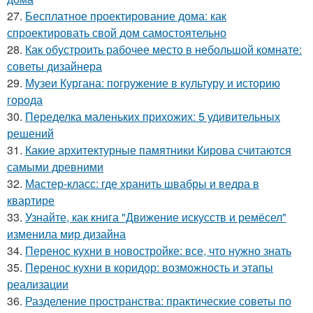
27.
Бесплатное проектирование дома: как
спроектировать свой дом самостоятельно
28.
Как обустроить рабочее место в небольшой комнате:
советы дизайнера
29.
Музеи Кургана: погружение в культуру и историю
города
30.
Переделка маленьких прихожих: 5 удивительных
решений
31.
Какие архитектурные памятники Кирова считаются
самыми древними
32.
Мастер-класс: где хранить швабры и ведра в
квартире
33.
Узнайте, как книга "Движение искусств и ремёсел"
изменила мир дизайна
34.
Перенос кухни в новостройке: все, что нужно знать
35.
Перенос кухни в коридор: возможность и этапы
реализации
36.
Разделение пространства: практические советы по