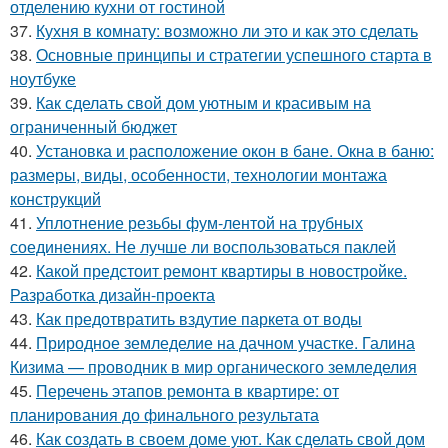
отделению кухни от гостиной
37.
Кухня в комнату: возможно ли это и как это сделать
38.
Основные принципы и стратегии успешного старта в
ноутбуке
39.
Как сделать свой дом уютным и красивым на
ограниченный бюджет
40.
Установка и расположение окон в бане. Окна в баню:
размеры, виды, особенности, технологии монтажа
конструкций
41.
Уплотнение резьбы фум-лентой на трубных
соединениях. Не лучше ли воспользоваться паклей
42.
Какой предстоит ремонт квартиры в новостройке.
Разработка дизайн-проекта
43.
Как предотвратить вздутие паркета от воды
44.
Природное земледелие на дачном участке. Галина
Кизима — проводник в мир органического земледелия
45.
Перечень этапов ремонта в квартире: от
планирования до финального результата
46.
Как создать в своем доме уют. Как сделать свой дом