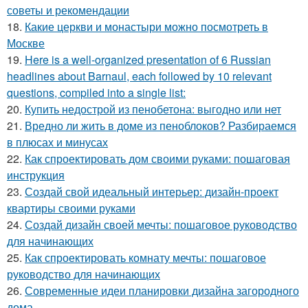
советы и рекомендации
18.
Какие церкви и монастыри можно посмотреть в
Москве
19.
Here is a well-organized presentation of 6 Russian
headlines about Barnaul, each followed by 10 relevant
questions, compiled into a single list:
20.
Купить недострой из пенобетона: выгодно или нет
21.
Вредно ли жить в доме из пеноблоков? Разбираемся
в плюсах и минусах
22.
Как спроектировать дом своими руками: пошаговая
инструкция
23.
Создай свой идеальный интерьер: дизайн-проект
квартиры своими руками
24.
Создай дизайн своей мечты: пошаговое руководство
для начинающих
25.
Как спроектировать комнату мечты: пошаговое
руководство для начинающих
26.
Современные идеи планировки дизайна загородного
дома