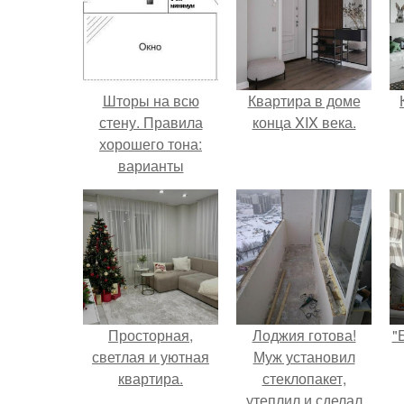
Шторы на всю
Квартира в доме
стену. Правила
конца XIX века.
хорошего тона:
варианты
оформления окон
длинными шторами
Просторная,
Лоджия готова!
"
светлая и уютная
Муж установил
квартира.
стеклопакет,
утеплил и сделал