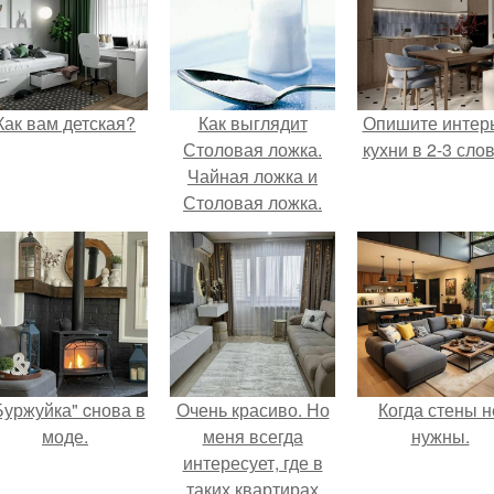
Как вам детская?
Как выглядит
Опишите интер
Столовая ложка.
кухни в 2-3 слов
Чайная ложка и
Столовая ложка.
2019
Буржуйка" cнова в
Очень красиво. Но
Когда стены н
моде.
меня всегда
нужны.
интересует, где в
таких квартирах