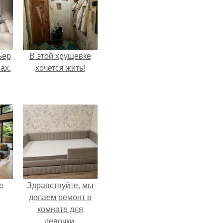
ьер
В этой хрущевке
ах.
хочется жить!
е
Здравствуйте, мы
делаем ремонт в
комнате для
девочки.