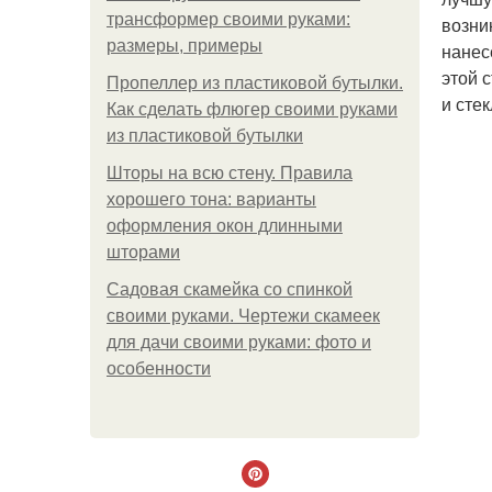
трансформер своими руками:
возни
размеры, примеры
нанес
этой 
Пропеллер из пластиковой бутылки.
и стек
Как сделать флюгер своими руками
из пластиковой бутылки
Шторы на всю стену. Правила
хорошего тона: варианты
оформления окон длинными
шторами
Садовая скамейка со спинкой
своими руками. Чертежи скамеек
для дачи своими руками: фото и
особенности