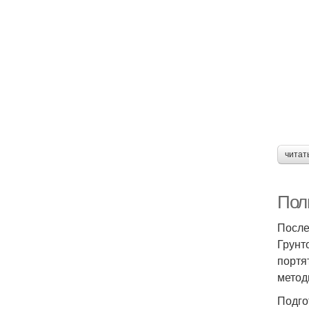
читат
Полн
После
Грунт
портя
метод
Подго