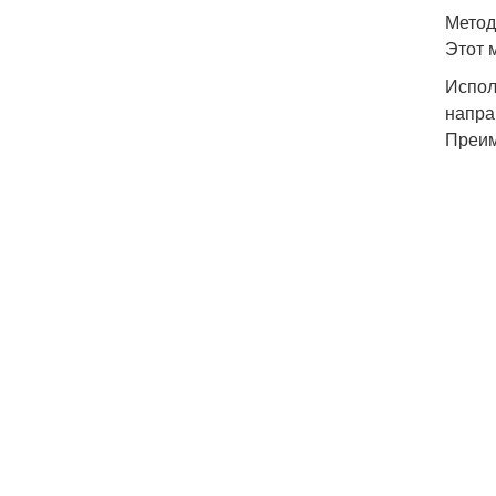
Метод
Этот 
Испол
напра
Преим