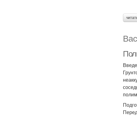
читат
Вас
Полн
Введ
Грунт
неакк
сосед
полим
Подго
Перед