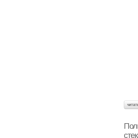
читат
Полн
сте