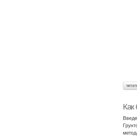
читат
Как
Введ
Грунт
метод