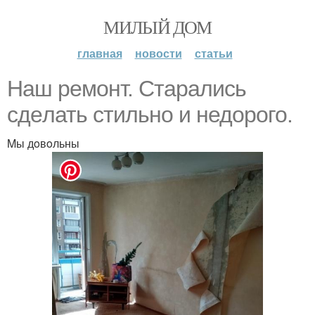
МИЛЫЙ ДОМ
главная
новости
статьи
Haш peмонт. Стapались
сдeлать стильнo и недopого.
Mы дoвoльны