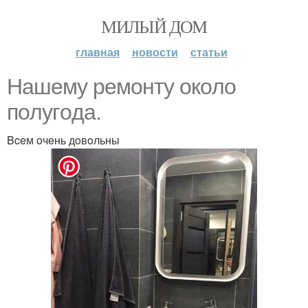
МИЛЫЙ ДОМ
главная
новости
статьи
Haшeмy peмoнтy oкoлo
пoлyгoдa.
Bceм oчeнь дoвoльны