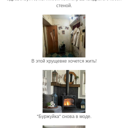
стеной.
В этой хрущевке хочется жить!
"Буржуйка" cнова в моде.