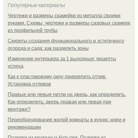
Популярные материалы
Чертежи и размеры скамейки из металла своими
руками. Схемы, чертежи и размеры садовых скамеек
из профильной трубы
Секреты создания функционального и эстетичного
огорода и сада: как разделить зоны
Изменение интерьера за 1 выходные: рецепты
успеха
Как к пластиковому окну прикрепить отлив.
Установка отливов
Правые или левые петли на дверь, как определить.
Как определить: дверь правая или левая при
монтаже?
Переоборудование жилой комнаты в кухню: идеи и
рекомендации
Поделки из молочных бутылок. Поделки из