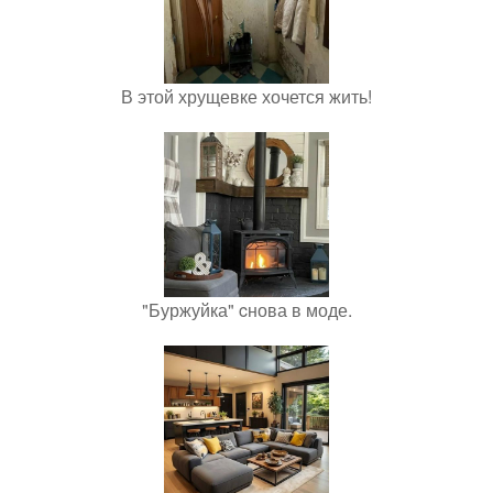
В этой хрущевке хочется жить!
"Буржуйка" cнова в моде.