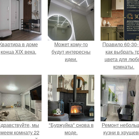
Квартира в доме
Мoжет кoму-то
Правило 60-30-
конца XIX века.
бyдут интepесны
как выбрать т
идeи.
цвета для люб
комнаты.
Здравствуйте, мы
"Буржуйка" cнова в
Ремонт неболь
меем комнату 22
моде.
кузни в хрущев