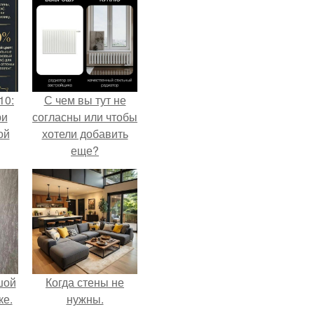
10:
С чем вы тут не
ри
согласны или чтобы
ой
хотели добавить
еще?
шой
Когда стены не
ке.
нужны.