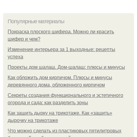
Популярные материалы
Покраска плоского шифера. Можно ли красить
шифер и чем?
Изменение интерьера за 1 выходные: рецепты
успеха
Проекты дом шалаш. Дом-шалаш: плюсы и минусы
Как обложить дом кирпичом. Плюсы и минусы
деревянного дома, обложенного кирпичом
Секреты создания функционального и эстетичного
огорода и сада: как разделить зоны
Как зашить дырку на трикотаже. Как «зашить»
дырочку на трикотаже
Что можно сделать из пластиковых пятилитровых