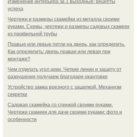
Изменение интерьера за 1 выходные: рецепты
успеха
Чертежи и размеры скамейки из металла своими
руками. Схемы, чертежи и размеры садовых скамеек
из профильной трубы
Правые или левые петли на дверь, как определить.
Как определить: дверь правая или левая при
монтаже?
Чем отделать угол арки. Четкие линии и защиту от
разрушения получаем благодаря окантовке
Устройство замка врезного с защелкой. Механизм
секретки
Садовая скамейка со спинкой своими руками.
Чертежи скамеек для дачи своими руками: фото и
особенности