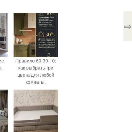
⇨
ме
Правило 60-30-10:
а.
как выбрать три
цвета для любой
комнаты.